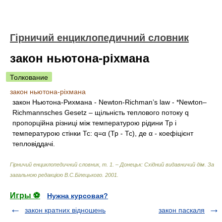
Гірничий енциклопедичний словник
закон ньютона-ріхмана
Толкование
закон ньютона-ріхмана
закон Ньютона-Рихмана - Newton-Richman’s law - *Newton–
Richmannsches Gesetz – щільність теплового потоку q
пропорційна різниці між температурою рідини Тр і
температурою стінки Тс: q=α (Тр - Тс), де α - коефіцієнт
тепловіддачі.
Гірничий енциклопедичний словник, т. 1. – Донецьк: Східний видавничий дім
.
За
загальною редакцією В.С.Білецького
.
2001
.
Игры ⚽
Нужна курсовая?
закон кратних відношень
закон паскаля