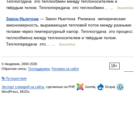
Теплоотдача это теплообмен между теплоносителем и
твёрдым телом. Теплопередача это теплообмен… …
Википедия
Закон Ньютона
— Закон Ньютона Рихмана эмпирическая
закономерность, выражающая тепловой поток между разными
телами через температурный напор. Теплоотдача это процесс
теплообмена между теплоносителем и твёрдым телом.
Теплопередача это… …
Википедия
© Академик, 2000-2026
18+
Обратная связь:
Техподдержка
,
Реклама на сайте
👣 Путешествия
Экспорт словарей на сайты
, сделанные на PHP,
Joomla,
Drupal,
WordPress, MODx.